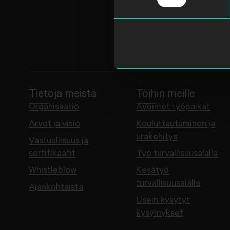
Tietoja meistä
Töihin meille
Organisaatio
Avoimet työpaikat
Arvot ja visio
Kouluttautuminen ja
urakehitys
Vastuullisuus ja
sertifikaatit
Työ turvallisuusalalla
Whistleblow
Kesätyö
turvallisuusalalla
Ajankohtaista
Usein kysytyt
kysymykset