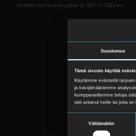
Osoite:
Hantverkaregatan 15, 982 31 Gällivare
Suostumus
Tämä sivusto käyttää eväste
Käytämme evästeitä tarjoama
ja kävijämäärämme analysoim
kumppaneillemme tietoja siitä
olet antanut heille tai joita o
Suostumuksen
Välttämätön
valinta