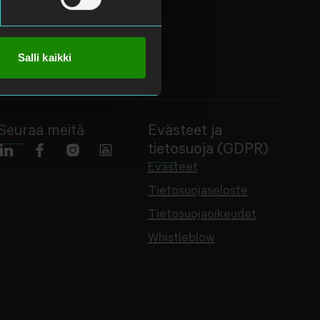
Salli kaikki
Seuraa meitä
Evästeet ja
tietosuoja (GDPR)
Evästeet
Tietosuojaseloste
Tietosuojaoikeudet
Whistleblow