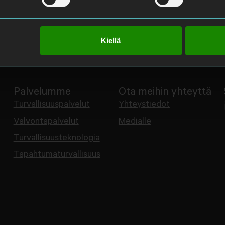
Kiellä
Palvelumme
Ota meihin yhteyttä
Turvallisuuspalvelut
Yhteystiedot
Valvontapalvelut
Medialle
Turvallisuusteknologia
Tapahtumaturvallisuus