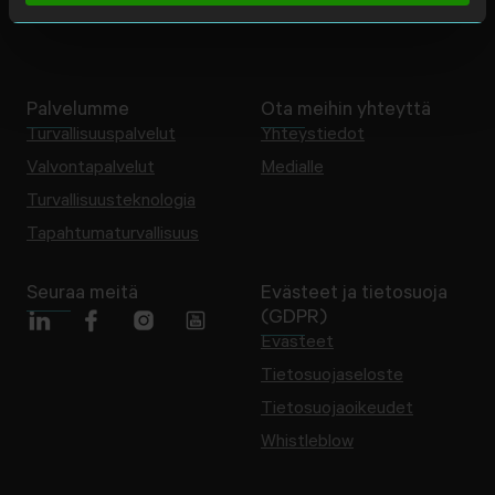
Ajankohtaista
Usein kysytyt kysymykset
Palvelumme
Ota meihin yhteyttä
Turvallisuuspalvelut
Yhteystiedot
Valvontapalvelut
Medialle
Turvallisuusteknologia
Tapahtumaturvallisuus
Seuraa meitä
Evästeet ja tietosuoja
(GDPR)
Evästeet
Tietosuojaseloste
Tietosuojaoikeudet
Whistleblow