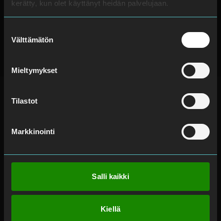
kerätty, kun olet käyttänyt heidän palvelujaan.
Suostumuksen
Välttämätön
valinta
Mieltymykset
Tilastot
Markkinointi
Tietoja meistä
Töihin meille
Organisaatio
Avoimet työpaikat
Arvot ja visio
Kouluttautuminen ja
Salli kaikki
urakehitys
Vastuullisuus ja
sertifikaatit
Työ turvallisuusalalla
Whistleblow
Kesätyö turvallisuusalalla
Kiellä