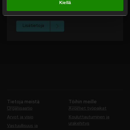
Warfvinges väg 32,
Kiellä
112 51 Stockholm
Lisätietoja
Tietoja meistä
Töihin meille
Organisaatio
Avoimet työpaikat
Arvot ja visio
Kouluttautuminen ja
urakehitys
Vastuullisuus ja