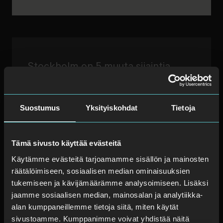
Stockholm on 5 muuta sijaintia
Avarn Security (HK)
Suostumus
Yksityiskohdat
Tietoja
Västberga allé 11,
126 30 Hägersten
Tämä sivusto käyttää evästeitä
Lisätietoja
Käytämme evästeitä tarjoamamme sisällön ja mainosten
räätälöimiseen, sosiaalisen median ominaisuuksien
Avarn Security
tukemiseen ja kävijämäärämme analysoimiseen. Lisäksi
jaamme sosiaalisen median, mainosalan ja analytiikka-
Västberga allé 9,
alan kumppaneillemme tietoja siitä, miten käytät
126 30 Hägersten
sivustoamme. Kumppanimme voivat yhdistää näitä