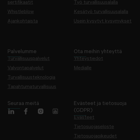
sertifikaatit
Työ turvallisuusalalla
Whistleblow
Kesätyö turvallisuusalalla
Ajankohtaista
Usein kysytyt kysymykset
Palvelumme
Ota meihin yhteyttä
Turvallisuuspalvelut
Yhteystiedot
Valvontapalvelut
Medialle
Turvallisuusteknologia
Tapahtumaturvallisuus
Seuraa meitä
Evästeet ja tietosuoja
(GDPR)
Evästeet
Tietosuojaseloste
Tietosuojaoikeudet