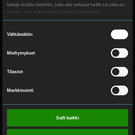
tietoja muihin tietoihin, joita olet antanut heille tai joita on
Lisätietoja
kerätty, kun olet käyttänyt heidän palvelujaan.
Avarn Security
Suostumuksen
Välttämätön
Virkesvägen 26, plan 6,
valinta
120 30 Stockholm
Mieltymykset
Lisätietoja
Tilastot
Säkerhetsbutik
Vretensborgsvägen 32,
Markkinointi
126 30 Hägersten
Lisätietoja
Salli kaikki
Avarn Security