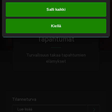
Salli kaikki
Kiellä
Tapahtumat
Turvallisuus takaa tapahtumien
elämykset
Tilanneturva
Lue lisää