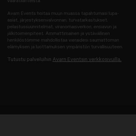
vaaratilanteista.
Avarn Events hoitaa muun muassa tapahtumasi lupa-
asiat, järjestyksenvalvonnan, turvatarkastukset,
pelastussuunnitelmat, viranomaisverkon, ensiavun ja
jälkitoimenpiteet. Ammattimainen ja ystävällinen
henkilöstömme mahdollistaa vieraidesi saumattoman
elämyksen ja luottamuksen ympäristön turvallisuuteen.
Tutustu palveluihin
Avarn Eventsin verkkosivuilla.
Ota yhteyttä