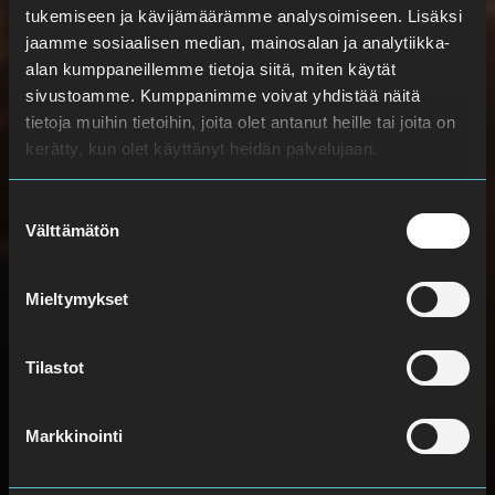
tukemiseen ja kävijämäärämme analysoimiseen. Lisäksi
jaamme sosiaalisen median, mainosalan ja analytiikka-
alan kumppaneillemme tietoja siitä, miten käytät
sivustoamme. Kumppanimme voivat yhdistää näitä
tietoja muihin tietoihin, joita olet antanut heille tai joita on
kerätty, kun olet käyttänyt heidän palvelujaan.
Suostumuksen
Välttämätön
valinta
Mieltymykset
Tilastot
Markkinointi