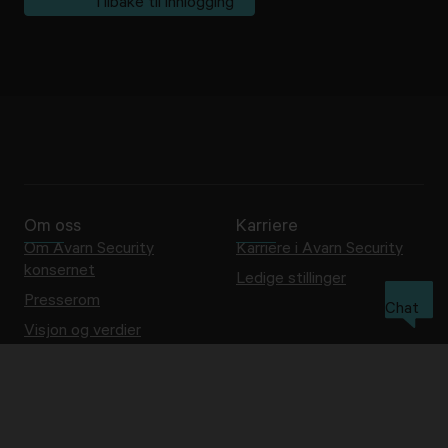
Tilbake til innlogging
Om oss
Karriere
Om Avarn Security
Karriere i Avarn Security
konsernet
Ledige stillinger
Presserom
Chat
Visjon og verdier
Samfunnsansvar
Cookies/informasjonskapsler
Ofte stilte spørsmål