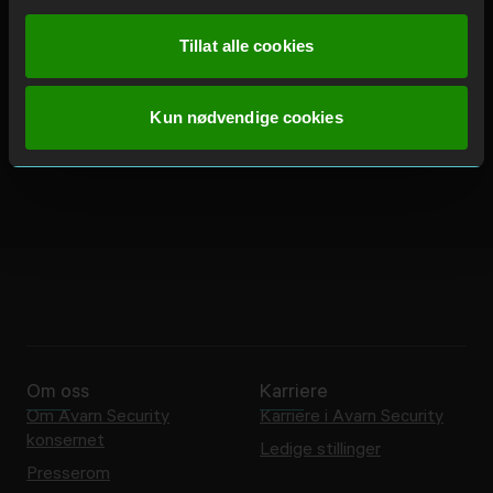
- Vi ønsker alle kunder i Security Norway velkommen
til oss, og ser frem til fortsette det gode arbeidet
Tillat alle cookies
med å trygge både mennesker og verdier. Sammen
med ledelsen i Security Norway skal vi sørge for at
kundene får en positiv opplevelse av oss som deres
Kun nødvendige cookies
nye sikkerhetsleverandør, sier Kjell Frode Vik.
Om oss
Karriere
Om Avarn Security
Karriere i Avarn Security
konsernet
Ledige stillinger
Presserom