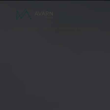
Avarn Security
>
Tjenester
>
Bedrift og eiendom