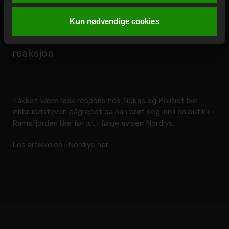
Kun nødvendige cookies
Butikkeier berømmer Nokas for rask
reaksjon
Takket være rask respons hos Nokas og Politiet ble
innbruddstyven pågrepet da han brøt seg inn i en butikk i
Ramsfjorden like før jul, i følge avisen Nordlys.
Les artikkelen i Nordlys her