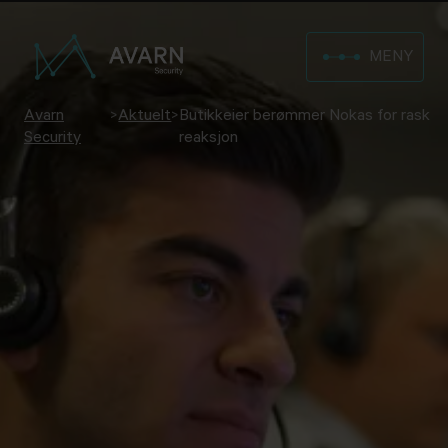
MENY
Avarn
>
Aktuelt
>
Butikkeier berømmer Nokas for rask
Security
reaksjon