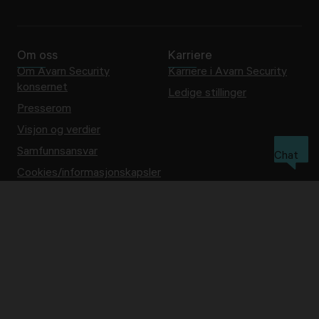
Om oss
Karriere
Om Avarn Security
Karriere i Avarn Security
konsernet
Ledige stillinger
Presserom
Visjon og verdier
Samfunnsansvar
Chat
Cookies/informasjonskapsler
Ofte stilte spørsmål
Whistleblow
Avarn Security AS
Org nr:
943 184 097
Hva vil du sikre?
Kurs
Bank og finans
Kurs og kompetanse