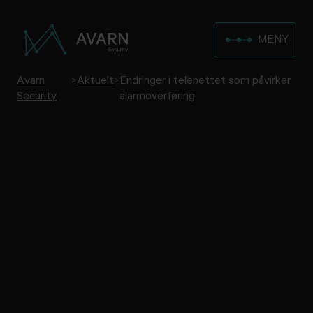
MENY
Avarn
>
Aktuelt
>
Endringer i telenettet som påvirker
Security
alarmoverføring