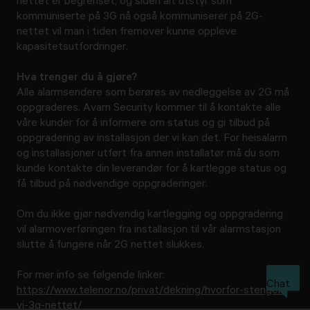
nettet er begrenset, og siden alt utstyr som 
kommuniserte på 3G nå også kommuniserer på 2G- 
nettet vil man i tiden fremover kunne oppleve 
kapasitetsutfordringer.
Hva trenger du å gjøre?
Alle alarmsendere som berøres av nedleggelse av 2G må 
oppgraderes. Avarn Security kommer til å kontakte alle 
våre kunder for å informere om status og gi tilbud på 
oppgradering av installasjon der vi kan det. For heisalarm 
og installasjoner utført fra annen installatør må du som 
kunde kontakte din leverandør for å kartlegge status og 
få tilbud på nødvendige oppgraderinger.
Om du ikke gjør nødvendig kartlegging og oppgradering
vil alarmoverføringen fra installasjon til vår alarmstasjon
slutte å fungere når 2G nettet slukkes.
For mer info se følgende linker:
Chat
https://www.telenor.no/privat/dekning/hvorfor-stenger-
vi-3g-nettet/