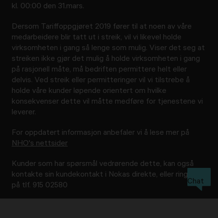
kl. 00:00 den 31.mars.
Dersom Tariffoppgjøret 2019 fører til at noen av våre
medarbeidere blir tatt ut i streik, vil vi likevel holde
virksomheten i gang så lenge som mulig. Viser det seg at
streiken ikke gjør det mulig å holde virksomheten i gang
på rasjonell måte, må bedriften permittere helt eller
delvis. Ved streik eller permitteringer vil vi tilstrebe å
holde våre kunder løpende orientert om hvilke
konsekvenser dette vil måtte medføre for tjenestene vi
leverer.
For oppdatert informasjon anbefaler vi å lese mer på
NHO's nettsider
Kunder som har spørsmål vedrørende dette, kan også
kontakte sin kundekontakt i Nokas direkte, eller ringe oss
Chat
på tlf. 915 02580