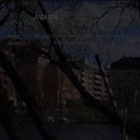
MENY
Avarn
>
Aktuelt
>
Nokas inngår unikt samarbeid med
Security
Stockholm Stad