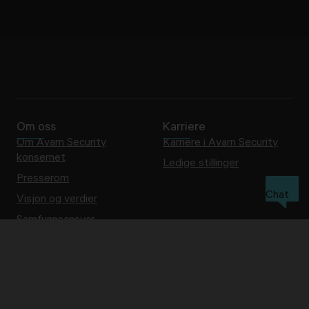
Om oss
Karriere
Om Avarn Security
Karriere i Avarn Security
konsernet
Ledige stillinger
Presserom
Chat
Visjon og verdier
Samfunnsansvar
Cookies/informasjonskapsler
Ofte stilte spørsmål
Whistleblow
Avarn Security AS