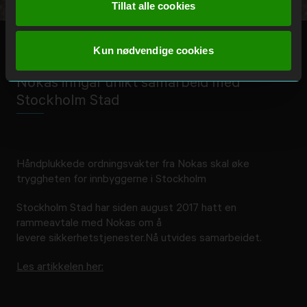
Tillat alle cookies
Kun nødvendige cookies
Nokas inngår unikt samarbeid med
Stockholm Stad
Håndplukkede ordningsvakter fra Nokas skal øke
tryggheten for innbyggerne i Stockholm
Stockholm Stad har siden august 2017 hatt en
rammeavtale med Nokas om å
levere sikkerhetstjenester.Nå utvides samarbeidet.
Les artikkelen her: