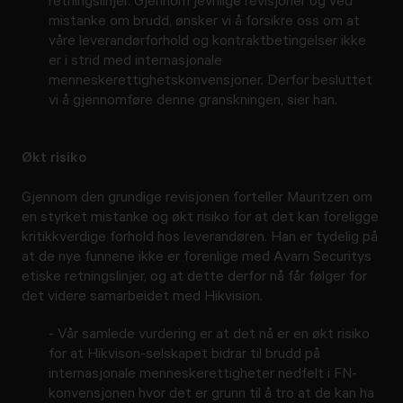
retningslinjer. Gjennom jevnlige revisjoner og ved
mistanke om brudd, ønsker vi å forsikre oss om at
våre leverandørforhold og kontraktbetingelser ikke
er i strid med internasjonale
menneskerettighetskonvensjoner. Derfor besluttet
vi å gjennomføre denne granskningen, sier han.
Økt risiko
Gjennom den grundige revisjonen forteller Mauritzen om
en styrket mistanke og økt risiko for at det kan foreligge
kritikkverdige forhold hos leverandøren. Han er tydelig på
at de nye funnene ikke er forenlige med Avarn Securitys
etiske retningslinjer, og at dette derfor nå får følger for
det videre samarbeidet med Hikvision.
- Vår samlede vurdering er at det nå er en økt risiko
for at Hikvison-selskapet bidrar til brudd på
internasjonale menneskerettigheter nedfelt i FN-
konvensjonen hvor det er grunn til å tro at de kan ha