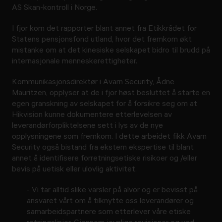
AS Skan-kontroll i Norge.
I fjor kom det rapporter blant annet fra Etikkrådet for
Statens pensjonsfond utland, hvor det fremkom økt
mistanke om at det kinesiske selskapet bidro til brudd på
internasjonale menneskerettigheter.
Kommunikasjonsdirektør i Avarn Security, Ådne
Mauritzen, opplyser at de i fjor høst besluttet å starte en
egen granskning av selskapet for å forsikre seg om at
Hikvision kunne dokumentere etterlevelsen av
leverandørforpliktelsene sett i lys av de nye
opplysningene som fremkom. I dette arbeidet fikk Avarn
Security også bistand fra ekstern ekspertise til blant
annet å identifisere forretningsetiske risikoer og /eller
bevis på uetisk eller ulovlig aktivitet.
- Vi tar alltid slike varsler på alvor og er bevisst på
ansvaret vårt om å tilknytte oss leverandører og
samarbeidspartnere som etterlever våre etiske