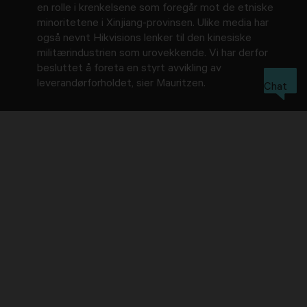
en rolle i krenkelsene som foregår mot de etniske
minoritetene i Xinjiang-provinsen. Ulike media har
også nevnt Hikvisions lenker til den kinesiske
militærindustrien som urovekkende. Vi har derfor
besluttet å foreta en styrt avvikling av
leverandørforholdet, sier Mauritzen.
Chat
Stopper salg av Hikvision til nye kunder
Mauritzen opplyser at dette i første omgang betyr at
Avarn Security-konsernet stopper alt nysalg av Hikvison-
produkter.
- Vi kommer fremdeles å utføre service, support -og
reklamasjonsarbeid på eksisterende Hikvision-utstyr
fremover for å ivareta garantiansvaret vårt. Bortsett
fra dette stopper alle nye leveranser opp, sier han.
Når det måtte oppstå behov for utskifting til nytt utstyr,
opplyser han at Avarn Security vil kunne tilby tilsvarende