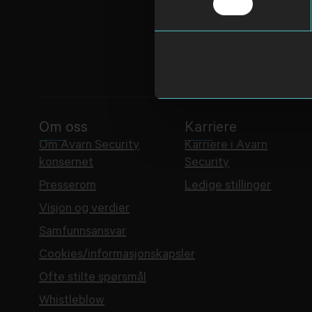
Om oss
Karriere
Om Avarn Security
Karriere i Avarn
konsernet
Security
Presserom
Ledige stillinger
Visjon og verdier
Samfunnsansvar
Cookies/informasjonskapsler
Ofte stilte spørsmål
Whistleblow