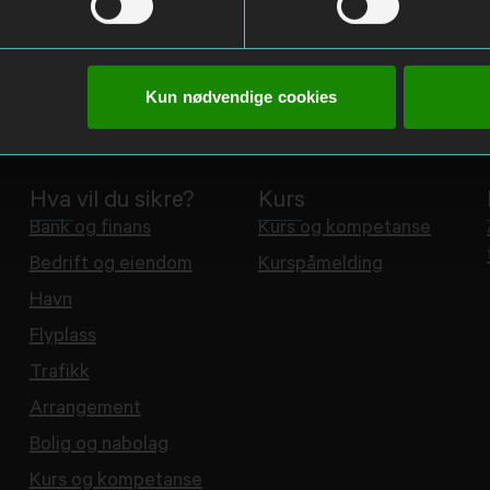
Kun nødvendige cookies
Hva vil du sikre?
Kurs
Bank og finans
Kurs og kompetanse
Bedrift og eiendom
Kurspåmelding
Havn
Flyplass
Trafikk
Arrangement
Bolig og nabolag
Kurs og kompetanse