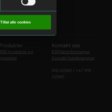
Tillat alle cookies
Produkter
Kontakt oss
Alle produkter og
Kontaktinformasjon
tjenester
Kontakt kundeservice
:
915 02580 / +47 915
02580