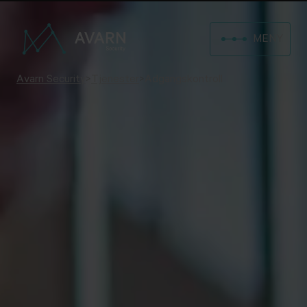
MENY
Avarn Security
>
Tjenester
>
Adgangskontroll